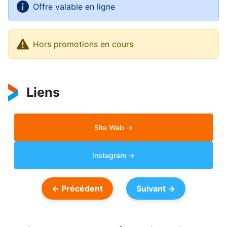
Offre valable en ligne
Hors promotions en cours
Liens
Site Web →
Instagram →
Navigation
← Précédent
Suivant →
de
l’article